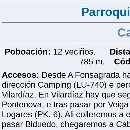
Parroqui
C
Poboación:
12 veciños.
Dist
785 m.
Cód
Accesos:
Desde A Fonsagrada hay 
dirección Camping (LU-740) e per
Vilardíaz. En Vilardíaz hay que se
Pontenova, e tras pasar por Veig
Logares (PK. 6). Ali colleremos a 
pasar Biduedo, chegaremos a Ca