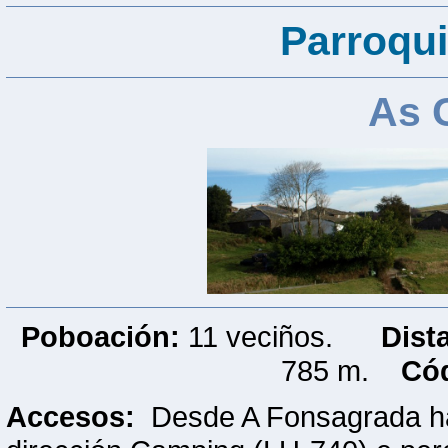
Parroqui
As 
Poboación:
11 veciños.
Dist
785 m.
Cód
Accesos:
Desde A Fonsagrada hay