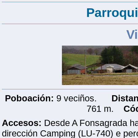
Parroqui
V
Poboación:
9 veciños.
Dista
761 m.
Cód
Accesos:
Desde A Fonsagrada hay 
dirección Camping (LU-740) e per