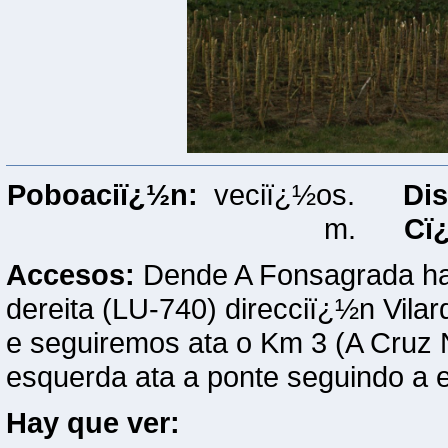
Poboaciï¿½n:
veciï¿½os.
Dis
m.
Cï¿
Accesos:
Dende A Fonsagrada hay
dereita (LU-740) direcciï¿½n Vila
e seguiremos ata o Km 3 (A Cruz 
esquerda ata a ponte seguindo a 
Hay que ver: