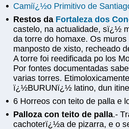
Camiï¿½o Primitivo de Santiag
Restos da
Fortaleza dos Con
castelo, na actualidade, sï¿½
da torre do homaxe. Os muros 
manposto de xisto, recheado d
A torre foi reedificada po los 
Por fontes documentadas sabes
varias torres. Etimoloxicame
ï¿½BURUNï¿½ latino, dun itine
6 Horreos con teito de palla e 
Palloza con teito de palla
.- T
cachoterï¿½a de pizarra, e o s