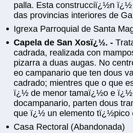
palla. Esta construcciï¿½n ï¿
das provincias interiores de Ga
Igrexa Parroquial de Santa Ma
Capela de San Xosï¿½. -
Trat
cadrada, realizada con mampost
pizarra a duas augas. No centr
eo campanario que ten dous va
cadrado; mientres que o que e
ï¿½ de menor tamaï¿½o e ï¿½
docampanario, parten dous tra
que ï¿½ un elemento tï¿½pico 
Casa Rectoral (Abandonada)