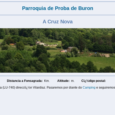
Parroquia de Proba de Buron
A Cruz Nova
Distancia a Fonsagrada:
Km.
Altitude:
m.
Cï¿½digo postal:
ta (LU-740) direcciï¿½n Vilardiaz. Pasaremos por diante do
Camping
e seguiremos