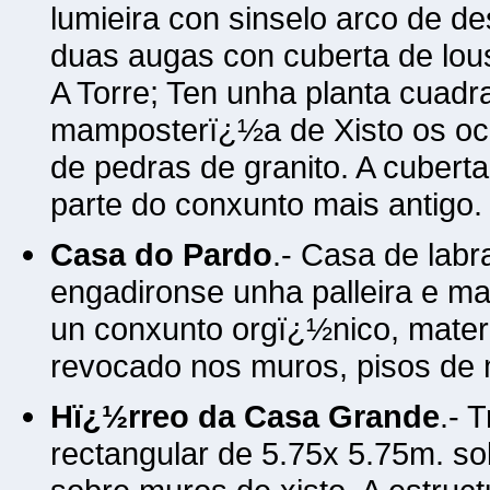
lumieira con sinselo arco de de
duas augas con cuberta de lous
A Torre; Ten unha planta cuad
mamposterï¿½a de Xisto os oc
de pedras de granito. A cuberta
parte do conxunto mais antigo.
Casa do Pardo
.- Casa de labr
engadironse unha palleira e m
un conxunto orgï¿½nico, materi
revocado nos muros, pisos de 
Hï¿½rreo da Casa Grande
.- 
rectangular de 5.75x 5.75m. so