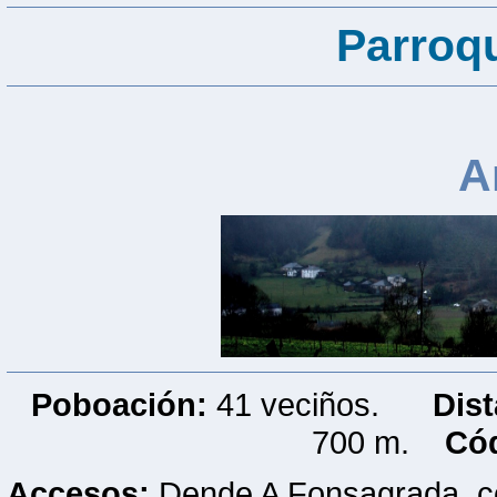
Parroq
A
Poboación:
41 veciños.
Dis
700 m.
Cód
Accesos:
Dende A Fonsagrada, co