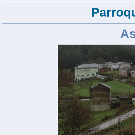
Parroq
As