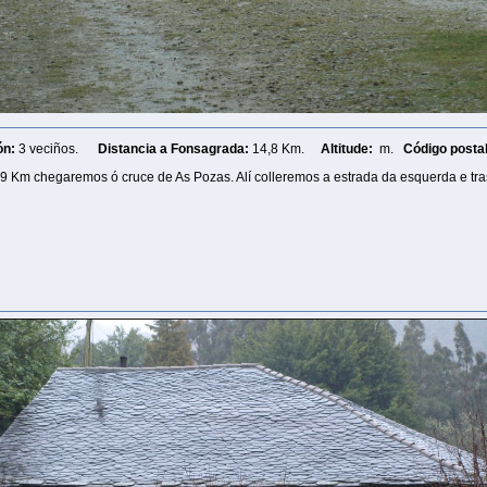
ón:
3 veciños.
Distancia a Fonsagrada:
14,8 Km.
Altitude:
m.
Código postal
9 Km chegaremos ó cruce de As Pozas. Alí colleremos a estrada da esquerda e tras