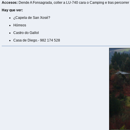
Accesos:
Dende A Fonsagrada, coller a LU-740 cara o Camping e tras percorrer
Hay que ver:
¿Capela de San Xosé?
Hórreos
Castro do Gallol
Casa de Diego.- 982 174 528