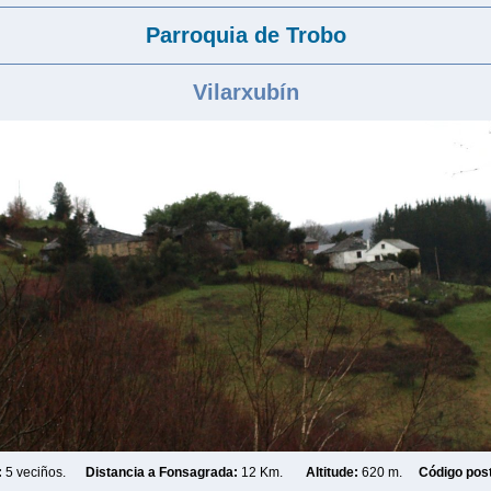
Parroquia de Trobo
Vilarxub
ín
:
5 veciños.
Distancia a Fonsagrada:
12 Km.
Altitude:
620 m.
Código post