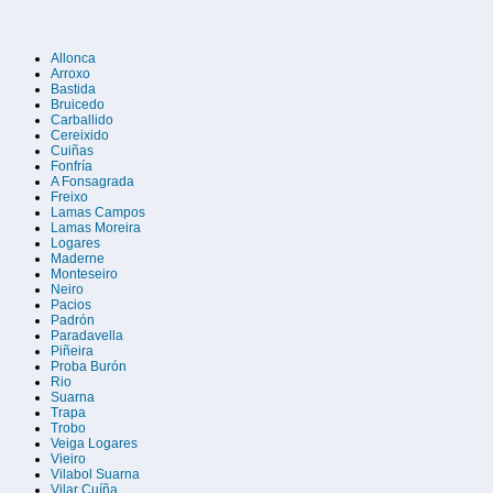
Allonca
Arroxo
Bastida
Bruicedo
Carballido
Cereixido
Cuiñas
Fonfría
A Fonsagrada
Freixo
Lamas Campos
Lamas Moreira
Logares
Maderne
Monteseiro
Neiro
Pacios
Padrón
Paradavella
Piñeira
Proba Burón
Rio
Suarna
Trapa
Trobo
Veiga Logares
Vieiro
Vilabol Suarna
Vilar Cuíña